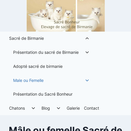
Aller
au
contenu
Ouvrir/fermer
Sacré de Birmanie
le
menu
Ouvrir/fermer
Présentation du sacré de Birmanie
enfant
le
menu
Adopté sacré de birmanie
enfant
Ouvrir/fermer
Male ou Femelle
le
menu
Présentation du Sacré Bonheur
enfant
Ouvrir/fermer
Ouvrir/fermer
Chatons
Blog
Galerie
Contact
le
le
menu
menu
enfant
enfant
Mâle ou femelle Sacré de