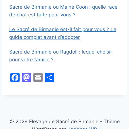
Sacré de Birmanie ou Maine Coon : quelle race
de chat est faite pour vous ?
Le Sacré de Birmanie est-il fait pour vous ? Le
guide complet avant d’adopter
Sacré de Birmanie ou Ragdoll : lequel choisir
pour votre famille ?
F
M
E
P
a
a
m
ar
c
st
ai
ta
e
o
l
g
b
d
er
o
o
© 2026 Elevage de Sacré de Birmanie - Thème