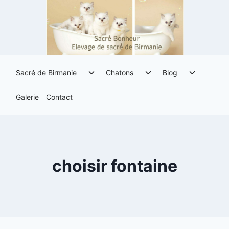
Aller
au
contenu
Ouvrir/fermer
Ouvrir/fermer
Ouvrir/fe
Sacré de Birmanie
Chatons
Blog
le
le
le
menu
menu
menu
Galerie
Contact
enfant
enfant
enfant
choisir fontaine