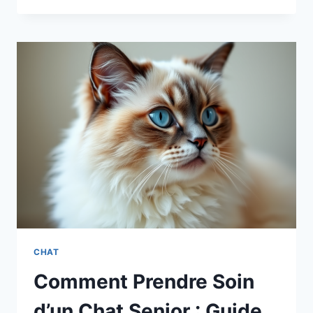
LES
MEILLEURS
ACCESSOIRES
POUR
LA
SIESTE
DE
VOTRE
SACRÉ
DE
BIRMANIE
:
UN
CHAT
SI
ATTACHANT
CHAT
Comment Prendre Soin
d’un Chat Senior : Guide