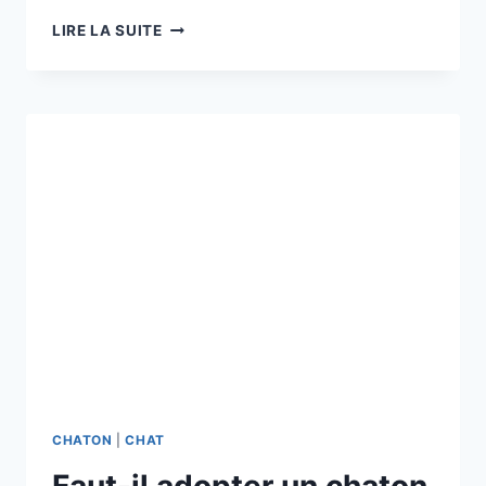
LES
LIRE LA SUITE
BIENFAITS
DU
CHAT,
ET
SURTOUT
DU
SACRÉ
DE
BIRMANIE,
SUR
LE
BIEN-
ÊTRE
MENTAL
ET
AFFECTIF
DES
ENFANTS
CHATON
|
CHAT
Faut-il adopter un chaton