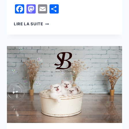
Facebook
Mastodon
Email
Partager
LES
LIRE LA SUITE
ERREURS
COURANTES
À
ÉVITER
EN
TANT
QUE
PROPRIÉTAIRE