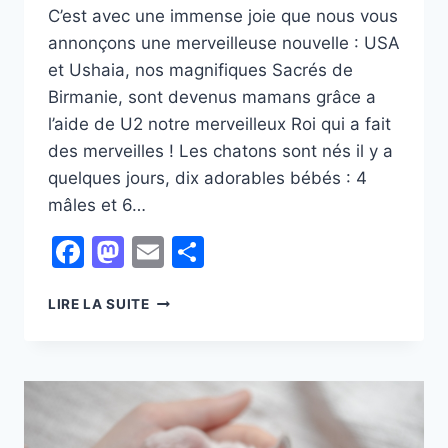
C’est avec une immense joie que nous vous
annonçons une merveilleuse nouvelle : USA
et Ushaia, nos magnifiques Sacrés de
Birmanie, sont devenus mamans grâce a
l’aide de U2 notre merveilleux Roi qui a fait
des merveilles ! Les chatons sont nés il y a
quelques jours, dix adorables bébés : 4
mâles et 6…
Facebook
Mastodon
Email
Partager
BIENVENUE
LIRE LA SUITE
AUX
CHATONS
DE
LA
CHATTERIE
DU
SACRÉ