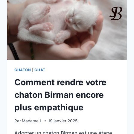
BONHEUR
CHAT
DE
SACRÉ
DE
BIRMANIE:
USA
ET
USHUAIA
SONT
MAMAN
CHATON
|
CHAT
POUR
Comment rendre votre
LA
1ER
chaton Birman encore
FOIS
plus empathique
Par
Madame L
19 janvier 2025
Adopter un chaton Birman est une étape