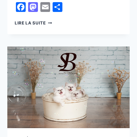
Facebook
Mastodon
Email
Partager
COMMENT
LIRE LA SUITE
PRENDRE
SOIN
D’UN
CHAT
SENIOR
:
GUIDE
COMPLET
POUR
UN
VIEILLISSEMENT
HEUREUX
ET
EN
BONNE
SANTÉ