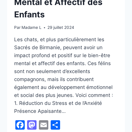
Mental et Affectif des
CETTE
MAGNIFIQUE
Enfants
RACE
FÉLINE
Par
Madame L
29 juillet 2024
Les chats, et plus particulièrement les
Sacrés de Birmanie, peuvent avoir un
impact profond et positif sur le bien-être
mental et affectif des enfants. Ces félins
sont non seulement d’excellents
compagnons, mais ils contribuent
également au développement émotionnel
et social des plus jeunes. Voici comment :
1. Réduction du Stress et de l’Anxiété
Présence Apaisante…
Facebook
Mastodon
Email
Partager