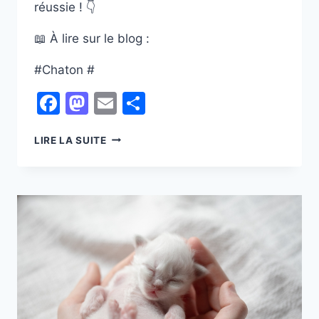
réussie ! 👇
📖 À lire sur le blog :
#Chaton #
Facebook
Mastodon
Email
Partager
LE
LIRE LA SUITE
SEVRAGE
DU
CHATON
:
TOUT
SAVOIR
AVANT
SON
ADOPTION