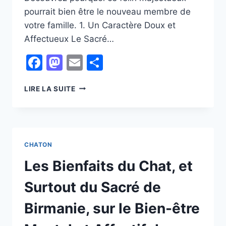
pourrait bien être le nouveau membre de
votre famille. 1. Un Caractère Doux et
Affectueux Le Sacré…
Facebook
Mastodon
Email
Partager
POURQUOI
LIRE LA SUITE
ADOPTER
UN
SACRÉ
DE
BIRMANIE
CHATON
?
DÉCOUVREZ
Les Bienfaits du Chat, et
LES
AVANTAGES
Surtout du Sacré de
ET
LES
Birmanie, sur le Bien-être
JOIES
DE