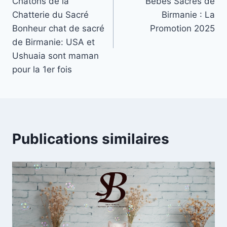
Chatons de la
Bébés Sacrés de
l’article
Chatterie du Sacré
Birmanie : La
Bonheur chat de sacré
Promotion 2025
de Birmanie: USA et
Ushuaia sont maman
pour la 1er fois
Publications similaires