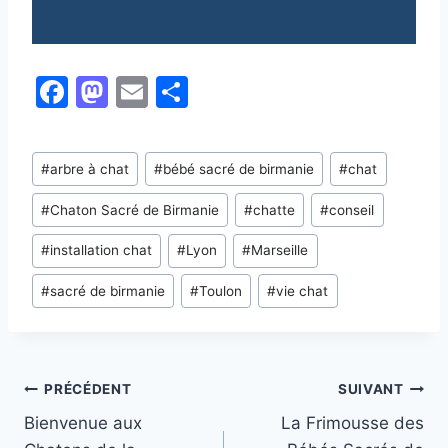
F
M
E
P
a
a
m
ar
c
st
ai
ta
Étiquettes
#
arbre à chat
#
bébé sacré de birmanie
#
chat
e
o
l
g
de
b
d
er
#
Chaton Sacré de Birmanie
#
chatte
#
conseil
la
publication :
o
o
#
installation chat
#
Lyon
#
Marseille
o
n
#
sacré de birmanie
#
Toulon
#
vie chat
k
Navigation
PRÉCÉDENT
SUIVANT
Bienvenue aux
La Frimousse des
de