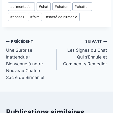
c
st
ai
ta
Étiquettes
#
alimentation
#
chat
#
chaton
#
chatton
e
o
l
g
de
b
d
er
#
conseil
#
faim
#
sacré de birmanie
la
publication :
o
o
o
n
k
Navigation
PRÉCÉDENT
SUIVANT
Une Surprise
Les Signes du Chat
de
Inattendue :
Qui s’Ennuie et
l’article
Bienvenue à notre
Comment y Remédier
Nouveau Chaton
Sacré de Birmanie!
Publications similaires