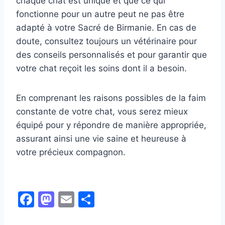
chaque chat est unique et que ce qui
fonctionne pour un autre peut ne pas être
adapté à votre Sacré de Birmanie. En cas de
doute, consultez toujours un vétérinaire pour
des conseils personnalisés et pour garantir que
votre chat reçoit les soins dont il a besoin.
En comprenant les raisons possibles de la faim
constante de votre chat, vous serez mieux
équipé pour y répondre de manière appropriée,
assurant ainsi une vie saine et heureuse à
votre précieux compagnon.
F
M
E
P
a
a
m
ar