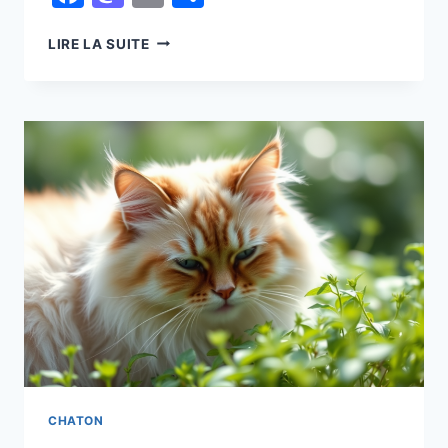
CETTE
LIRE LA SUITE
ANNÉE
À
NOËL,
JE
VAIS
METTRE
UN
CADEAU
POUR
MON
CHAT
AU
PIED
DU
SAPIN
:
IDÉES
POUR
CHATON
FAIRE