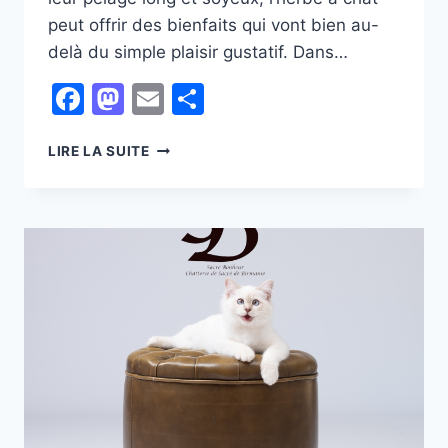
peut offrir des bienfaits qui vont bien au-
delà du simple plaisir gustatif. Dans…
Facebook
Mastodon
Email
Partager
L’IMPORTANCE
LIRE LA SUITE
DE
L’HERBE
À
CHAT
POUR
VOTRE
FÉLIN
:
COMMENT
LA
FAIRE
POUSSER,
L’ENTRETENIR
ET