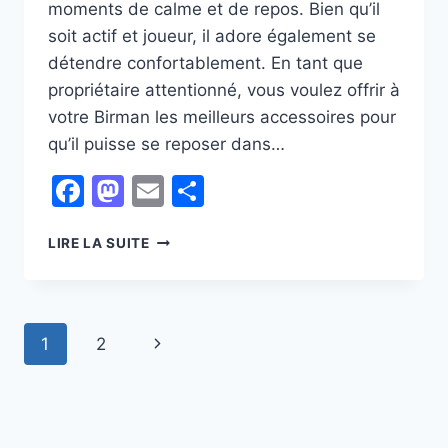
moments de calme et de repos. Bien qu’il
soit actif et joueur, il adore également se
détendre confortablement. En tant que
propriétaire attentionné, vous voulez offrir à
votre Birman les meilleurs accessoires pour
qu’il puisse se reposer dans…
Facebook
Mastodon
Email
Partager
COMMENT
LIRE LA SUITE
CHOISIR
LES
MEILLEURS
ACCESSOIRES
Navigation
Page
1
2
POUR
LA
de
suivante
SIESTE
DE
page
VOTRE