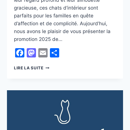
leur regard profond et leur silhouette
gracieuse, ces chats d’intérieur sont
parfaits pour les familles en quête
d’affection et de complicité. Aujourd’hui,
nous avons le plaisir de vous présenter la
promotion 2025 de…
Facebook
Mastodon
Email
Partager
LA
LIRE LA SUITE
FRIMOUSSE
DES
BÉBÉS
SACRÉS
DE
BIRMANIE
:
LA
PROMOTION
2025