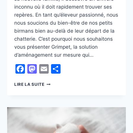
inconnu où il doit rapidement trouver ses
repères. En tant qu’éleveur passionné, nous
nous soucions du bien-être de nos petits
birmans bien au-delà de leur départ de la
chatterie. C’est pourquoi nous souhaitons
vous présenter Grimpet, la solution
d’aménagement sur mesure qui…
Facebook
Mastodon
Email
Partager
OFFREZ
LIRE LA SUITE
LE
MEILLEUR
À
VOTRE
CHATON
:
GRIMPET,
L’AMÉNAGEMENT