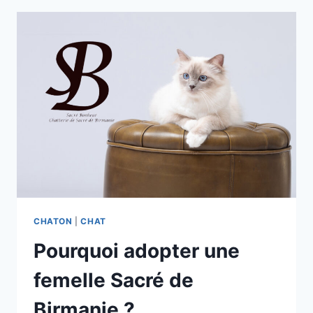
BIRMANIE
MIAULE-
T-
IL
?
LES
RAISONS
ÉTONNANTES
CHATON
|
CHAT
Pourquoi adopter une
femelle Sacré de
Birmanie ?