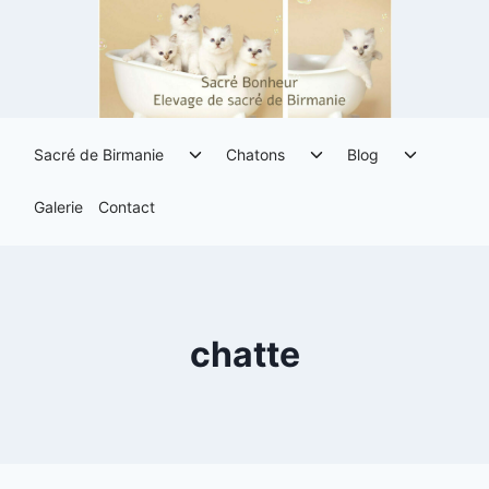
Aller
au
contenu
Ouvrir/fermer
Ouvrir/fermer
Ouvrir/fe
Sacré de Birmanie
Chatons
Blog
le
le
le
menu
menu
menu
Galerie
Contact
enfant
enfant
enfant
chatte