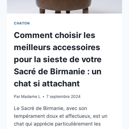
SES
BIENFAITS
POUR
LE
CHATON
SACRÉ
Comment choisir les
DE
BIRMANIE
meilleurs accessoires
pour la sieste de votre
Sacré de Birmanie : un
chat si attachant
Par
Madame L
7 septembre 2024
Le Sacré de Birmanie, avec son
tempérament doux et affectueux, est un
chat qui apprécie particulièrement les