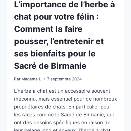
L’importance de l’herbe à
PLAISIR
À
chat pour votre félin :
VOTRE
FÉLIN
Comment la faire
pousser, l’entretenir et
ses bienfaits pour le
Sacré de Birmanie
Par
Madame L
7 septembre 2024
L’herbe à chat est un accessoire souvent
méconnu, mais essentiel pour de nombreux
propriétaires de chats. En particulier pour
les races comme le Sacré de Birmanie, qui
ont des besoins spécifiques en raison de
leur pelage long et soyeux, l’herbe à chat