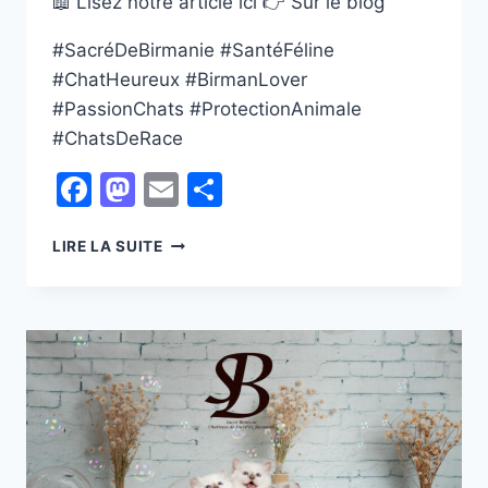
📖 Lisez notre article ici 👉 Sur le blog
#SacréDeBirmanie #SantéFéline
#ChatHeureux #BirmanLover
#PassionChats #ProtectionAnimale
#ChatsDeRace
Facebook
Mastodon
Email
Partager
L’IMPORTANCE
LIRE LA SUITE
DE
LA
STÉRILISATION
CHEZ
LE
SACRÉ
DE
BIRMANIE
:
UN