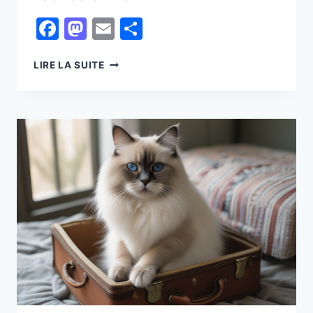
Facebook
Mastodon
Email
Partager
COMPARAISON
LIRE LA SUITE
ENTRE
LE
SACRÉ
DE
BIRMANIE
ET
D’AUTRES
RACES
DE
CHATS
SIMILAIRES