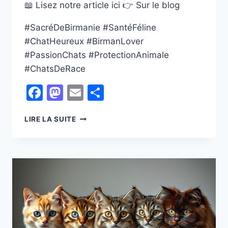
📖 Lisez notre article ici 👉 Sur le blog
#SacréDeBirmanie #SantéFéline
#ChatHeureux #BirmanLover
#PassionChats #ProtectionAnimale
#ChatsDeRace
Facebook
Mastodon
Email
Partager
L’IMPORTANCE
LIRE LA SUITE
DE
LA
STÉRILISATION
CHEZ
LE
SACRÉ
DE
BIRMANIE
:
UN