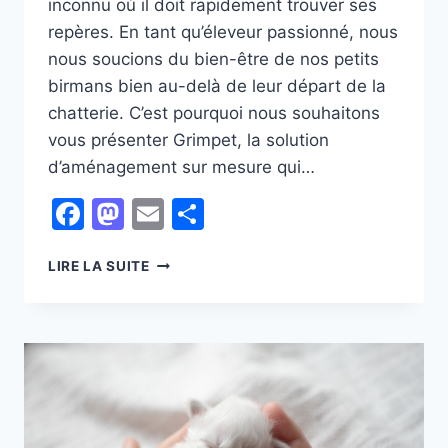
inconnu où il doit rapidement trouver ses
repères. En tant qu’éleveur passionné, nous
nous soucions du bien-être de nos petits
birmans bien au-delà de leur départ de la
chatterie. C’est pourquoi nous souhaitons
vous présenter Grimpet, la solution
d’aménagement sur mesure qui…
Facebook
Mastodon
Email
Partager
OFFREZ
LIRE LA SUITE
LE
MEILLEUR
À
VOTRE
CHATON
:
GRIMPET,
L’AMÉNAGEMENT