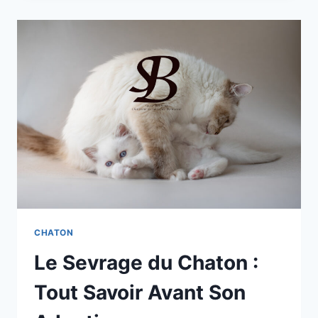
CHATONS
EN
2025
:
L’ANNÉE
DES
« A »
!
CHATON
Le Sevrage du Chaton :
Tout Savoir Avant Son