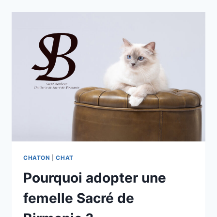
BIRMANIE
:
LE
CHAT
AFFECTUEUX
ET
PARFAIT
POUR
LES
ENFANTS
CHATON
|
CHAT
Pourquoi adopter une
femelle Sacré de