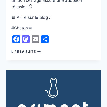
un bon sevrage assure une adoption
réussie ! 👇
📖 À lire sur le blog :
#Chaton #
Facebook
Mastodon
Email
Partager
LE
LIRE LA SUITE
SEVRAGE
DU
CHATON
:
TOUT
SAVOIR
AVANT
SON
ADOPTION