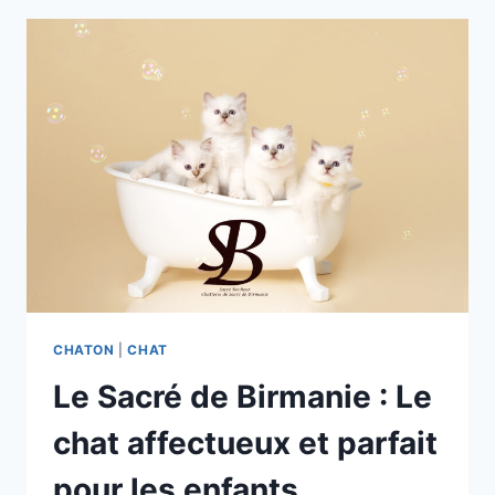
BIRMANIE
MIAULE-
T-
IL
?
LES
RAISONS
ÉTONNANTES
CHATON
|
CHAT
Le Sacré de Birmanie : Le
chat affectueux et parfait
pour les enfants