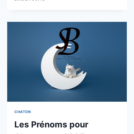
ET
LES
ORIGINES
DU
SACRÉ
DE
BIRMANIE
:
UNE
LÉGENDE
ENTRE
MYTHE
ET
RÉALITÉ
CHATON
Les Prénoms pour