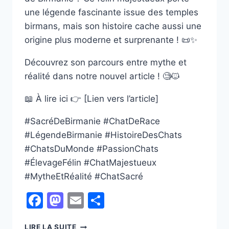
une légende fascinante issue des temples
birmans, mais son histoire cache aussi une
origine plus moderne et surprenante ! 📜✨
Découvrez son parcours entre mythe et
réalité dans notre nouvel article ! 🧐🐱
📖 À lire ici 👉 [Lien vers l’article]
#SacréDeBirmanie #ChatDeRace
#LégendeBirmanie #HistoireDesChats
#ChatsDuMonde #PassionChats
#ÉlevageFélin #ChatMajestueux
#MytheEtRéalité #ChatSacré
Facebook
Mastodon
Email
Partager
L’HISTOIRE
LIRE LA SUITE